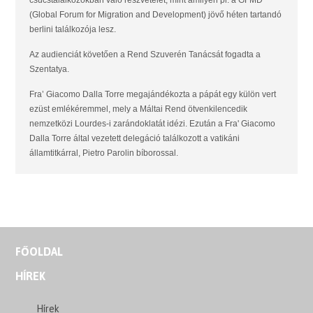
(Global Forum for Migration and Development) jövő héten tartandó
berlini találkozója lesz.
Az audienciát követően a Rend Szuverén Tanácsát fogadta a
Szentatya.
Fra’ Giacomo Dalla Torre megajándékozta a pápát egy külön vert
ezüst emlékéremmel, mely a Máltai Rend ötvenkilencedik
nemzetközi Lourdes-i zarándoklatát idézi. Ezután a Fra' Giacomo
Dalla Torre által vezetett delegáció találkozott a vatikáni
államtitkárral, Pietro Parolin bíborossal.
FŐOLDAL
HÍREK
Hírek