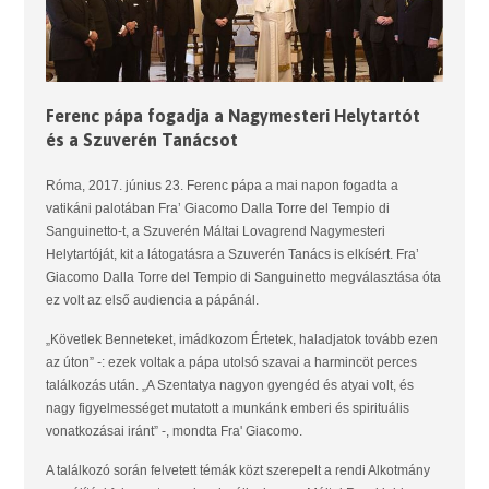
Ferenc pápa fogadja a Nagymesteri Helytartót
és a Szuverén Tanácsot
Róma, 2017. június 23. Ferenc pápa a mai napon fogadta a
vatikáni palotában Fra’ Giacomo Dalla Torre del Tempio di
Sanguinetto-t, a Szuverén Máltai Lovagrend Nagymesteri
Helytartóját, kit a látogatásra a Szuverén Tanács is elkísért. Fra’
Giacomo Dalla Torre del Tempio di Sanguinetto megválasztása óta
ez volt az első audiencia a pápánál.
„Követlek Benneteket, imádkozom Értetek, haladjatok tovább ezen
az úton” -: ezek voltak a pápa utolsó szavai a harmincöt perces
találkozás után. „A Szentatya nagyon gyengéd és atyai volt, és
nagy figyelmességet mutatott a munkánk emberi és spirituális
vonatkozásai iránt” -, mondta Fra' Giacomo.
A találkozó során felvetett témák közt szerepelt a rendi Alkotmány