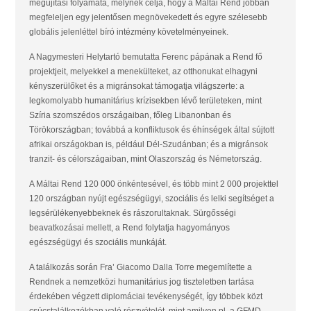
megújítási folyamata, melynek célja, hogy a Máltai Rend jobban
megfeleljen egy jelentősen megnövekedett és egyre szélesebb
globális jelenléttel bíró intézmény követelményeinek.
A Nagymesteri Helytartó bemutatta Ferenc pápának a Rend fő
projektjeit, melyekkel a menekülteket, az otthonukat elhagyni
kényszerülőket és a migránsokat támogatja világszerte: a
legkomolyabb humanitárius krízisekben lévő területeken, mint
Szíria szomszédos országaiban, főleg Libanonban és
Törökországban; továbbá a konfliktusok és éhínségek által sújtott
afrikai országokban is, például Dél-Szudánban; és a migránsok
tranzit- és célországaiban, mint Olaszország és Németország.
A Máltai Rend 120 000 önkéntesével, és több mint 2 000 projekttel
120 országban nyújt egészségügyi, szociális és lelki segítséget a
legsérülékenyebbeknek és rászorultaknak. Sürgősségi
beavatkozásai mellett, a Rend folytatja hagyományos
egészségügyi és szociális munkáját.
A találkozás során Fra’ Giacomo Dalla Torre megemlítette a
Rendnek a nemzetközi humanitárius jog tiszteletben tartása
érdekében végzett diplomáciai tevékenységét, így többek közt
csúcstalálkozókban való részvételét, mint amilyen pl. a GFMD