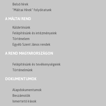
Belső hírek
"Máltai Hírek" folyóíratunk
A MÁLTAI REND
Küldetésünk
Felépítésünk és intézményeink
Történelem
Egyéb Szent János rendek
A REND MAGYARORSZÁGON
Felépítésünk és tevékenységeink
Történelmünk
DOKUMENTUMOK
Alapdokumentumok
Beszámolók
Ismertető írások