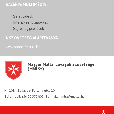
GALÉRIA/MULTIMÉDIA
Saját videók
Interjúk rendtagokkal
Sajtómegjelenések
A SZÖVETSÉG ALAPÍTVÁNYA
www.orderofmalta.int
Magyar Máltai Lovagok Szövetsége
(MMLSz)
H - 1014, Budapest Fortuna utca 10.
Tel.: mobil: +36 30 373 8054 | e-mail: mmlsz@maltai.hu