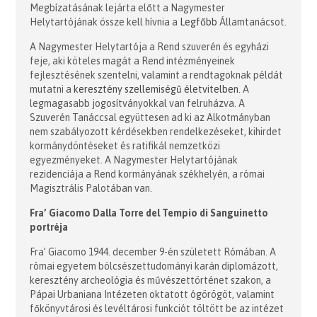
Megbízatásának lejárta előtt a Nagymester
Helytartójának össze kell hívnia a
Legfőbb
Államtanácsot.
A Nagymester Helytartója a Rend szuverén és egyházi
feje, aki köteles magát a Rend intézményeinek
fejlesztésének szentelni, valamint a rendtagoknak példát
mutatni a
keresztény szellemiségű életvitelben
. A
legmagasabb jogosítványokkal van felruházva. A
Szuverén Tanáccsal együttesen ad ki az Alkotmányban
nem szabályozott kérdésekben rendelkezéseket, kihirdet
kormánydöntéseket és ratifikál nemzetközi
egyezményeket. A Nagymester Helytartójának
rezidenciája a Rend kormányának székhelyén, a római
Magisztrális Palotában van.
Fra’ Giacomo Dalla Torre del Tempio di Sanguinetto
portréja
Fra’ Giacomo 1944. december 9-én született Rómában. A
római egyetem bölcsészettudományi karán diplomázott,
keresztény archeológia és művészettörténet szakon, a
Pápai Urbaniana Intézeten oktatott ógörögöt, valamint
főkönyvtárosi és levéltárosi funkciót töltött be az intézet