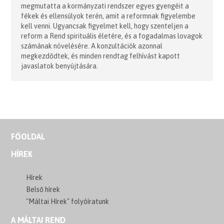
megmutatta a kormányzati rendszer egyes gyengéit a
fékek és ellensúlyok terén, amit a reformnak figyelembe
kell venni. Ugyancsak figyelmet kell, hogy szenteljen a
reform a Rend spirituális életére, és a fogadalmas lovagok
számának növelésére. A konzultációk azonnal
megkezdődtek, és minden rendtag felhívást kapott
javaslatok benyújtására.
FŐOLDAL
HÍREK
Hírek
Belső hírek
"Máltai Hírek" folyóíratunk
A MÁLTAI REND