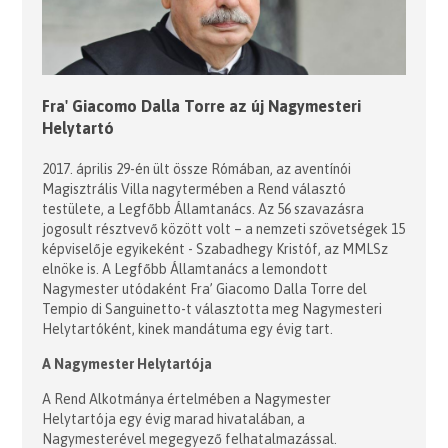
Fra' Giacomo Dalla Torre az új Nagymesteri
Helytartó
2017. április 29-én ült össze Rómában, az aventínói
Magisztrális Villa nagytermében a Rend választó
testülete, a Legfőbb Államtanács. Az 56 szavazásra
jogosult résztvevő között volt – a nemzeti szövetségek 15
képviselője egyikeként - Szabadhegy Kristóf, az MMLSz
elnöke is. A Legfőbb Államtanács a lemondott
Nagymester utódaként Fra’ Giacomo Dalla Torre del
Tempio di Sanguinetto-t választotta meg Nagymesteri
Helytartóként, kinek mandátuma egy évig tart.
A Nagymester Helytartója
A Rend Alkotmánya értelmében a Nagymester
Helytartója egy évig marad hivatalában, a
Nagymesterével megegyező felhatalmazással.