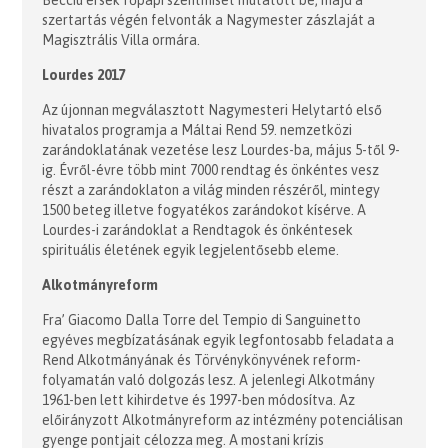
szertartás végén felvonták a Nagymester zászlaját a
Magisztrális Villa ormára.
Lourdes 2017
Az újonnan megválasztott Nagymesteri Helytartó első
hivatalos programja a Máltai Rend 59. nemzetközi
zarándoklatának vezetése lesz Lourdes-ba, május 5-től 9-
ig. Évről-évre több mint 7000 rendtag és önkéntes vesz
részt a zarándoklaton a világ minden részéről, mintegy
1500 beteg illetve fogyatékos zarándokot kísérve. A
Lourdes-i zarándoklat a Rendtagok és önkéntesek
spirituális életének egyik legjelentősebb eleme.
Alkotmányreform
Fra’ Giacomo Dalla Torre del Tempio di Sanguinetto
egyéves megbízatásának egyik legfontosabb feladata a
Rend Alkotmányának és Törvénykönyvének reform-
folyamatán való dolgozás lesz. A jelenlegi Alkotmány
1961-ben lett kihirdetve és 1997-ben módosítva. Az
előirányzott Alkotmányreform az intézmény potenciálisan
gyenge pontjait célozza meg. A mostani krízis