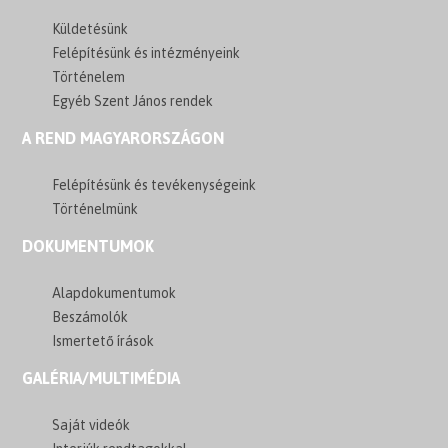
Küldetésünk
Felépítésünk és intézményeink
Történelem
Egyéb Szent János rendek
A REND MAGYARORSZÁGON
Felépítésünk és tevékenységeink
Történelmünk
DOKUMENTUMOK
Alapdokumentumok
Beszámolók
Ismertető írások
GALÉRIA/MULTIMÉDIA
Saját videók