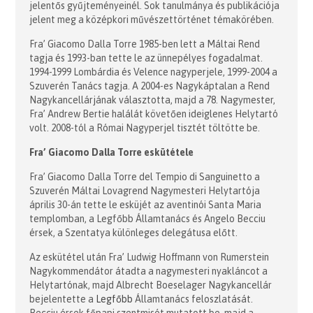
jelentős gyűjteményeinél. Sok tanulmánya és publikációja
jelent meg a középkori művészettörténet témakörében.
Fra’ Giacomo Dalla Torre 1985-ben lett a Máltai Rend
tagja és 1993-ban tette le az ünnepélyes fogadalmat.
1994-1999 Lombárdia és Velence nagyperjele, 1999-2004 a
Szuverén Tanács tagja. A 2004-es Nagykáptalan a Rend
Nagykancellárjának választotta, majd a 78. Nagymester,
Fra’ Andrew Bertie halálát követően ideiglenes Helytartó
volt. 2008-tól a Római Nagyperjel tisztét töltötte be.
Fra’ Giacomo Dalla Torre eskütétele
Fra’ Giacomo Dalla Torre del Tempio di Sanguinetto a
Szuverén Máltai Lovagrend Nagymesteri Helytartója
április 30-án tette le esküjét az aventinói Santa Maria
templomban, a Legfőbb Államtanács és Angelo Becciu
érsek, a Szentatya különleges delegátusa előtt.
Az eskütétel után Fra’ Ludwig Hoffmann von Rumerstein
Nagykommendátor átadta a nagymesteri nyakláncot a
Helytartónak, majd Albrecht Boeselager Nagykancellár
bejelentette a
Legfőbb
Államtanács feloszlatását.
Becciu érsek főpapi szentmisét mutatott be, majd a