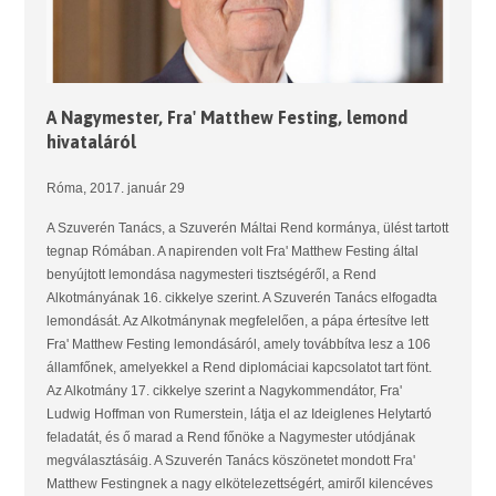
A Nagymester, Fra' Matthew Festing, lemond
hivataláról
Róma, 2017. január 29
A Szuverén Tanács, a Szuverén Máltai Rend kormánya, ülést tartott
tegnap Rómában. A napirenden volt Fra' Matthew Festing által
benyújtott lemondása nagymesteri tisztségéről, a Rend
Alkotmányának 16. cikkelye szerint. A Szuverén Tanács elfogadta
lemondását. Az Alkotmánynak megfelelően, a pápa értesítve lett
Fra' Matthew Festing lemondásáról, amely továbbítva lesz a 106
államfőnek, amelyekkel a Rend diplomáciai kapcsolatot tart fönt.
Az Alkotmány 17. cikkelye szerint a Nagykommendátor, Fra'
Ludwig Hoffman von Rumerstein, látja el az Ideiglenes Helytartó
feladatát, és ő marad a Rend főnöke a Nagymester utódjának
megválasztásáig. A Szuverén Tanács köszönetet mondott Fra'
Matthew Festingnek a nagy elkötelezettségért, amiről kilencéves