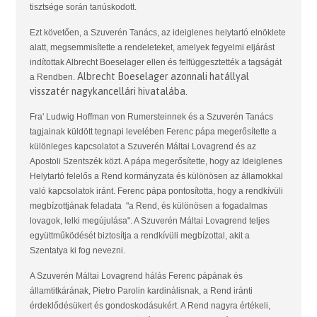
tisztsége során tanúskodott.
Ezt követően, a Szuverén Tanács, az ideiglenes helytartó elnöklete
alatt, megsemmisítette a rendeleteket, amelyek fegyelmi eljárást
indítottak Albrecht Boeselager ellen és felfüggesztették a tagságát
Albrecht Boeselager azonnali hatállyal
a Rendben.
visszatér nagykancellári hivatalába.
Fra' Ludwig Hoffman von Rumersteinnek és a Szuverén Tanács
tagjainak küldött tegnapi levelében Ferenc pápa megerősítette a
különleges kapcsolatot a Szuverén Máltai Lovagrend és az
Apostoli Szentszék közt. A pápa megerősítette, hogy az Ideiglenes
Helytartó felelős a Rend kormányzata és különösen az államokkal
való kapcsolatok iránt. Ferenc pápa pontosította, hogy a rendkívüli
megbízottjának feladata "a Rend, és különösen a fogadalmas
lovagok, lelki megújulása". A Szuverén Máltai Lovagrend teljes
együttműködését biztosítja a rendkívüli megbízottal, akit a
Szentatya ki fog nevezni.
A Szuverén Máltai Lovagrend hálás Ferenc pápának és
államtitkárának, Pietro Parolin kardinálisnak, a Rend iránti
érdeklődésükert és gondoskodásukért. A Rend nagyra értékeli,