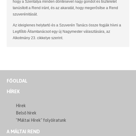
hogy a Szentatya minden döntésevel nagy gondot és tiszteletet
tanúsított a Rend iránt, és az akaratát, hogy megerősítse a Rend
szuverénitását.
Az ideiglenes helytartó és a Szuverén Tanács össze fogják hívni a
Legfőbb Államtanácsot egy új Nagymester választására, az
Alkotmány 23. cikkelye szerint.
FŐOLDAL
HÍREK
Hírek
Belső hírek
"Máltai Hírek" folyóíratunk
A MÁLTAI REND