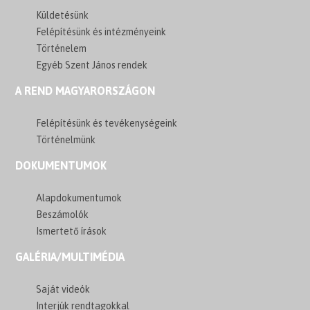
Küldetésünk
Felépítésünk és intézményeink
Történelem
Egyéb Szent János rendek
A REND MAGYARORSZÁGON
Felépítésünk és tevékenységeink
Történelmünk
DOKUMENTUMOK
Alapdokumentumok
Beszámolók
Ismertető írások
GALÉRIA/MULTIMÉDIA
Saját videók
Interjúk rendtagokkal