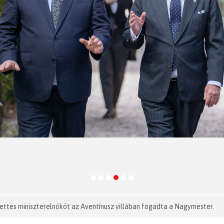
yettes miniszterelnököt az Aventínusz villában fogadta a Nagymester.