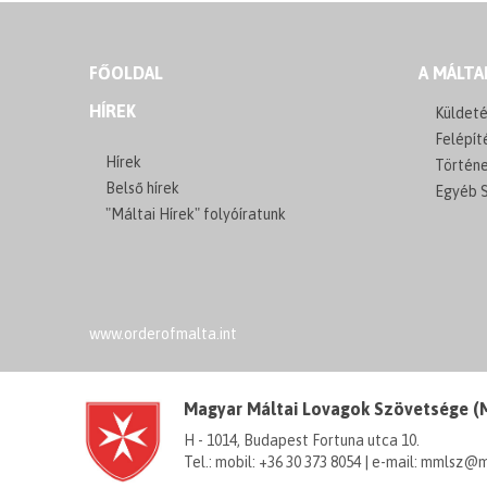
FŐOLDAL
A MÁLTA
HÍREK
Küldeté
Felépít
Hírek
Történ
Belső hírek
Egyéb S
"Máltai Hírek" folyóíratunk
www.orderofmalta.int
Magyar Máltai Lovagok Szövetsége 
H - 1014, Budapest Fortuna utca 10.
Tel.: mobil: +36 30 373 8054 | e-mail: mmlsz@