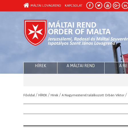
MÁLTAI LOVAGREND
KAPCSOLAT
HÍREK
A MÁLTAI REND
A R
/
/
/
/
Főoldal
HÍREK
Hírek
A Nagymesterrel találkozott Orbán Viktor