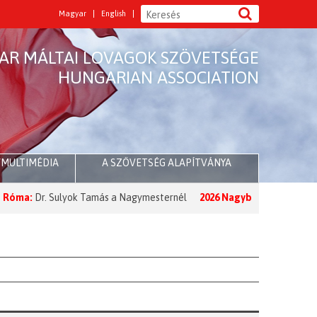
Magyar
English
AR MÁLTAI LOVAGOK SZÖVETSÉGE
HUNGARIAN ASSOCIATION
/MULTIMÉDIA
A SZÖVETSÉG ALAPÍTVÁNYA
r. Sulyok Tamás a Nagymesternél
2026 Nagyböjt:
A Nagymester üzen