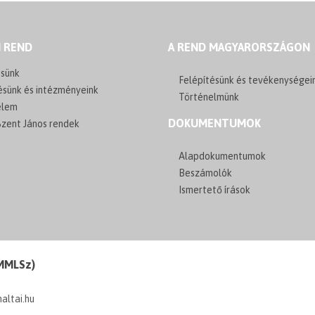
I REND
A REND MAGYARORSZÁGON
sünk
Felépítésünk és tevékenységei
ésünk és intézményeink
Történelmünk
elem
DOKUMENTUMOK
zent János rendek
Alapdokumentumok
Beszámolók
Ismertető írások
(MMLSz)
maltai.hu