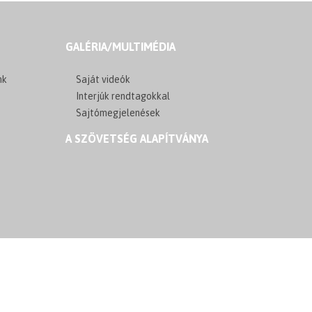
GALÉRIA/MULTIMÉDIA
nk
Saját videók
Interjúk rendtagokkal
Sajtómegjelenések
A SZÖVETSÉG ALAPÍTVÁNYA