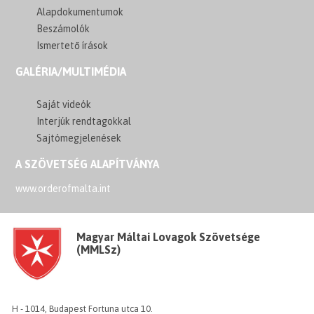
Alapdokumentumok
Beszámolók
Ismertető írások
GALÉRIA/MULTIMÉDIA
Saját videók
Interjúk rendtagokkal
Sajtómegjelenések
A SZÖVETSÉG ALAPÍTVÁNYA
www.orderofmalta.int
Magyar Máltai Lovagok Szövetsége
(MMLSz)
H - 1014, Budapest Fortuna utca 10.