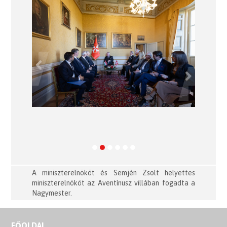
Previous
Next
A miniszterelnököt és Semjén Zsolt helyettes
miniszterelnököt az Aventínusz villában fogadta a
Nagymester.
FŐOLDAL