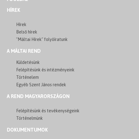
HÍREK
Hírek
Belső hírek
"Máltai Hírek" folyóíratunk
A MÁLTAI REND
Küldetésünk
Felépítésünk és intézményeink
Történelem
Egyéb Szent János rendek
A REND MAGYARORSZÁGON
Felépítésünk és tevékenységeink
Történelmünk
DOKUMENTUMOK