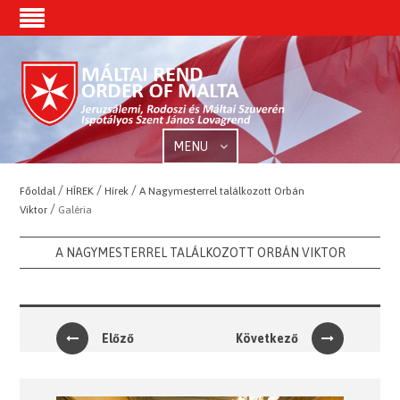
MENU
/
/
/
Főoldal
HÍREK
Hírek
A Nagymesterrel találkozott Orbán
/
Viktor
Galéria
A NAGYMESTERREL TALÁLKOZOTT ORBÁN VIKTOR
Előző
Következő