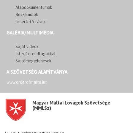
Alapdokumentumok
Beszámolók
Ismertető írások
GALÉRIA/MULTIMÉDIA
Saját videók
Interjúk rendtagokkal
Sajtómegjelenések
A SZÖVETSÉG ALAPÍTVÁNYA
www.orderofmalta.int
Magyar Máltai Lovagok Szövetsége
(MMLSz)