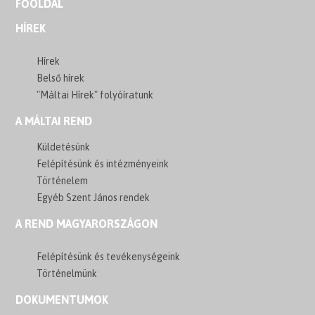
FŐOLDAL
HÍREK
Hírek
Belső hírek
"Máltai Hírek" folyóíratunk
A MÁLTAI REND
Küldetésünk
Felépítésünk és intézményeink
Történelem
Egyéb Szent János rendek
A REND MAGYARORSZÁGON
Felépítésünk és tevékenységeink
Történelmünk
DOKUMENTUMOK