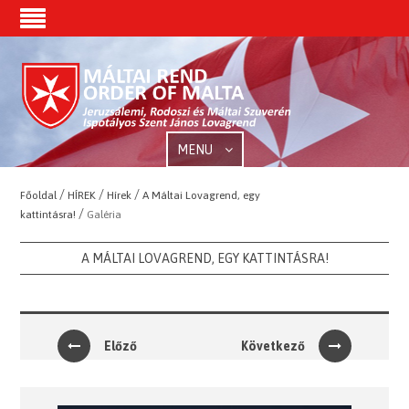
MENU
/
/
/
Főoldal
HÍREK
Hírek
A Máltai Lovagrend, egy
/
kattintásra!
Galéria
A MÁLTAI LOVAGREND, EGY KATTINTÁSRA!
Előző
Következő