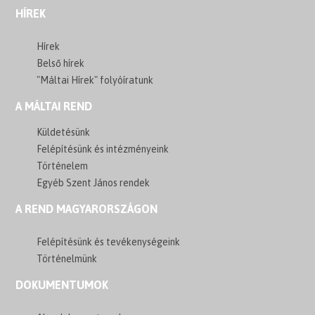
HÍREK
Hírek
Belső hírek
"Máltai Hírek" folyóíratunk
A MÁLTAI REND
Küldetésünk
Felépítésünk és intézményeink
Történelem
Egyéb Szent János rendek
A REND MAGYARORSZÁGON
Felépítésünk és tevékenységeink
Történelmünk
DOKUMENTUMOK