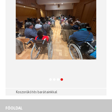
Previous
Next
Koszorúkötés barátainkkal
FŐOLDAL