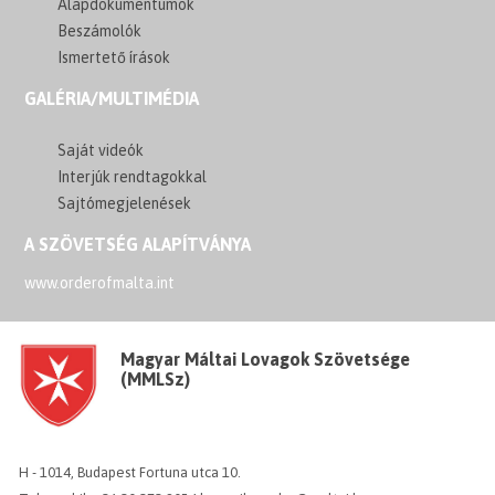
Alapdokumentumok
Beszámolók
Ismertető írások
GALÉRIA/MULTIMÉDIA
Saját videók
Interjúk rendtagokkal
Sajtómegjelenések
A SZÖVETSÉG ALAPÍTVÁNYA
www.orderofmalta.int
Magyar Máltai Lovagok Szövetsége
(MMLSz)
H - 1014, Budapest Fortuna utca 10.