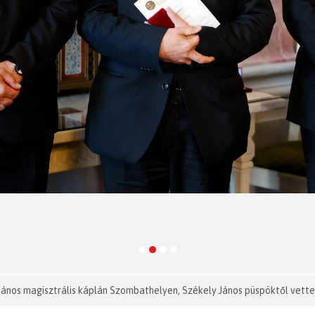
János magisztrális káplán Szombathelyen, Székely János püspöktől vette 