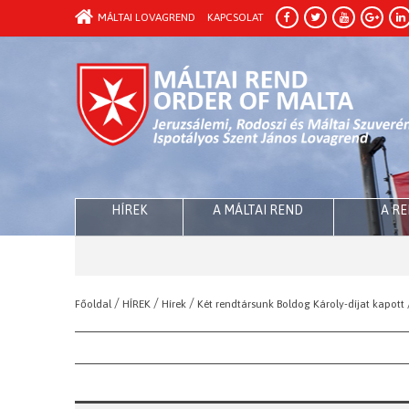
MÁLTAI LOVAGREND
KAPCSOLAT
HÍREK
A MÁLTAI REND
A R
/
/
/
Főoldal
HÍREK
Hírek
Két rendtársunk Boldog Károly-díjat kapott