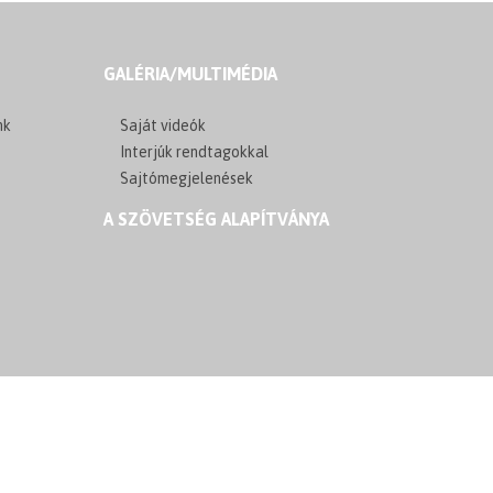
GALÉRIA/MULTIMÉDIA
nk
Saját videók
Interjúk rendtagokkal
Sajtómegjelenések
A SZÖVETSÉG ALAPÍTVÁNYA