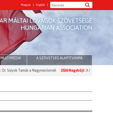
Magyar
English
AR MÁLTAI LOVAGOK SZÖVETSÉGE
HUNGARIAN ASSOCIATION
/MULTIMÉDIA
A SZÖVETSÉG ALAPÍTVÁNYA
yok Tamás a Nagymesternél
2026 Nagyböjt:
A Nagymester üzenete a 