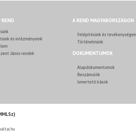
I REND
A REND MAGYARORSZÁGON
sünk
Felépítésünk és tevékenységei
ésünk és intézményeink
Történelmünk
elem
DOKUMENTUMOK
zent János rendek
Alapdokumentumok
Beszámolók
Ismertető írások
(MMLSz)
maltai.hu