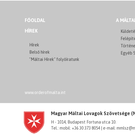
FŐOLDAL
A MÁLTA
HÍREK
Küldeté
Felépít
Hírek
Történ
Belső hírek
Egyéb S
"Máltai Hírek" folyóíratunk
www.orderofmalta.int
Magyar Máltai Lovagok Szövetsége 
H - 1014, Budapest Fortuna utca 10.
Tel.: mobil: +36 30 373 8054 | e-mail: mmlsz@