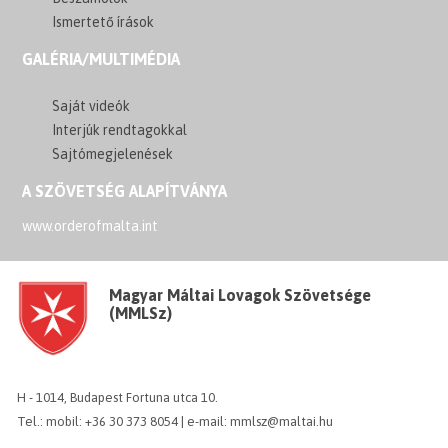
Ismertető írások
GALÉRIA/MULTIMÉDIA
Saját videók
Interjúk rendtagokkal
Sajtómegjelenések
A SZÖVETSÉG ALAPÍTVÁNYA
www.orderofmalta.int
Magyar Máltai Lovagok Szövetsége
(MMLSz)
H - 1014, Budapest Fortuna utca 10.
Tel.: mobil: +36 30 373 8054 | e-mail: mmlsz@maltai.hu