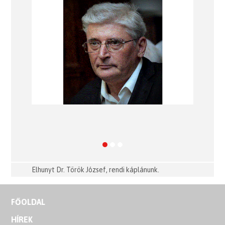
Previous
Next
Elhunyt Dr. Török József, rendi káplánunk.
FŐOLDAL
HÍREK