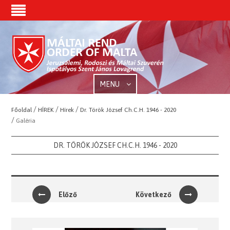
MENU
/
/
/
Főoldal
HÍREK
Hírek
Dr. Török József Ch.C.H. 1946 - 2020
/
Galéria
DR. TÖRÖK JÓZSEF CH.C.H. 1946 - 2020
Előző
Következő