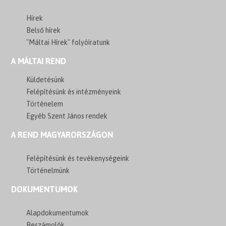
Hírek
Belső hírek
"Máltai Hírek" folyóíratunk
A MÁLTAI REND
Küldetésünk
Felépítésünk és intézményeink
Történelem
Egyéb Szent János rendek
A REND MAGYARORSZÁGON
Felépítésünk és tevékenységeink
Történelmünk
DOKUMENTUMOK
Alapdokumentumok
Beszámolók