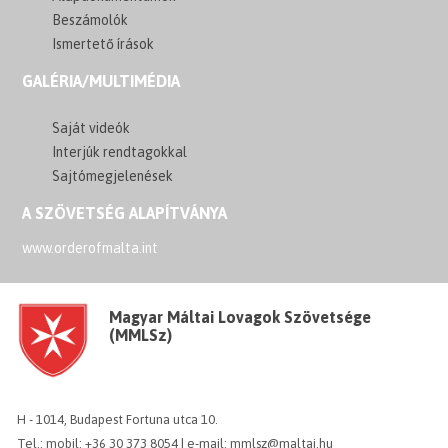
Beszámolók
Ismertető írások
GALÉRIA/MULTIMÉDIA
Saját videók
Interjúk rendtagokkal
Sajtómegjelenések
A SZÖVETSÉG ALAPÍTVÁNYA
www.orderofmalta.int
Magyar Máltai Lovagok Szövetsége
(MMLSz)
H - 1014, Budapest Fortuna utca 10.
Tel.: mobil: +36 30 373 8054 | e-mail: mmlsz@maltai.hu