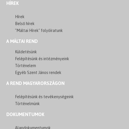
HÍREK
Hírek
Belső hírek
"Máltai Hírek" folyóíratunk
A MÁLTAI REND
Küldetésünk
Felépítésünk és intézményeink
Történelem
Egyéb Szent János rendek
A REND MAGYARORSZÁGON
Felépítésünk és tevékenységeink
Történelmünk
DOKUMENTUMOK
Alapdokumentumok