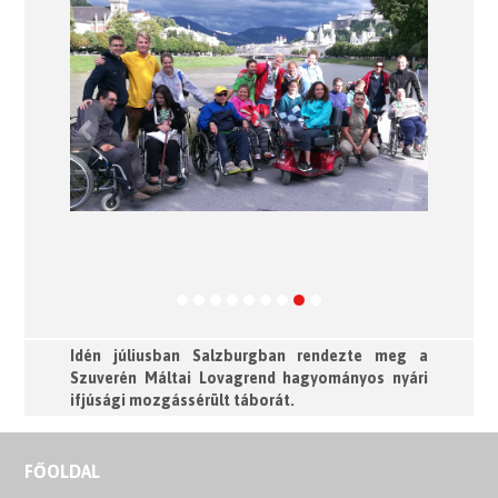
Previous
Next
Idén júliusban Salzburgban rendezte meg a
Szuverén Máltai Lovagrend hagyományos nyári
ifjúsági mozgássérült táborát.
FŐOLDAL