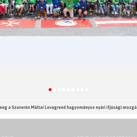
 meg a Szuverén Máltai Lovagrend hagyományos nyári ifjúsági mozgá