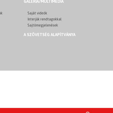
GALÉRIA/MULTIMÉDIA
nk
Saját videók
Interjúk rendtagokkal
Sajtómegjelenések
A SZÖVETSÉG ALAPÍTVÁNYA