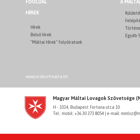
FŐOLDAL
A MÁLTA
HÍREK
Küldeté
Felépít
Hírek
Történ
Belső hírek
Egyéb S
"Máltai Hírek" folyóíratunk
www.orderofmalta.int
Magyar Máltai Lovagok Szövetsége 
H - 1014, Budapest Fortuna utca 10.
Tel.: mobil: +36 30 373 8054 | e-mail: mmlsz@