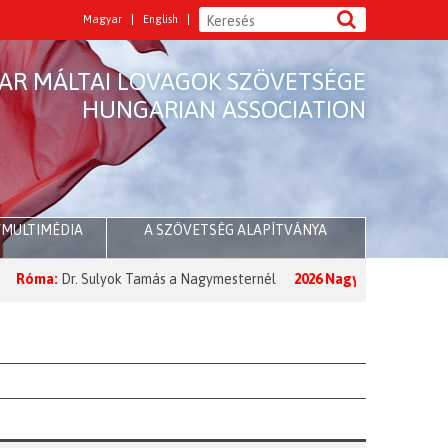
Magyar
English
AR MÁLTAI LOVAGOK SZÖVETSÉGE
HUNGARIAN ASSOCIATION
/MULTIMÉDIA
A SZÖVETSÉG ALAPÍTVÁNYA
ma:
Dr. Sulyok Tamás a Nagymesternél
2026 Nagyböjt:
A Nagymester