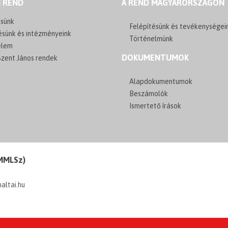
I REND
A REND MAGYARORSZÁGON
sünk
Felépítésünk és tevékenységei
ésünk és intézményeink
Történelmünk
elem
DOKUMENTUMOK
zent János rendek
Alapdokumentumok
Beszámolók
Ismertető írások
(MMLSz)
maltai.hu