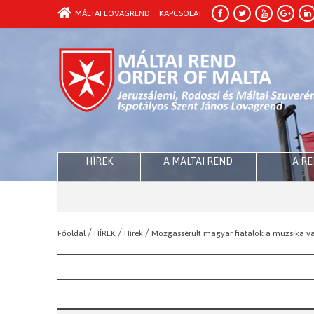
MÁLTAI LOVAGREND
KAPCSOLAT
HÍREK
A MÁLTAI REND
A R
/
/
/
Főoldal
HÍREK
Hírek
Mozgássérült magyar fiatalok a muzsika v