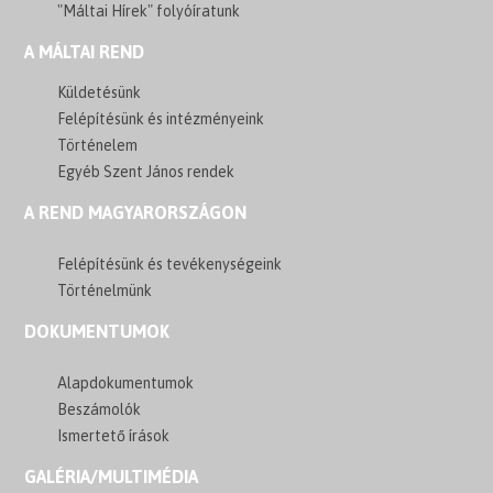
"Máltai Hírek" folyóíratunk
A MÁLTAI REND
Küldetésünk
Felépítésünk és intézményeink
Történelem
Egyéb Szent János rendek
A REND MAGYARORSZÁGON
Felépítésünk és tevékenységeink
Történelmünk
DOKUMENTUMOK
Alapdokumentumok
Beszámolók
Ismertető írások
GALÉRIA/MULTIMÉDIA