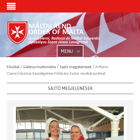
MENU
/
/
/
Főoldal
Galéria/multimédia
Sajtó megjelenések
A Marie
Claire folyóírat beszélgetése Földváry Eszter rendtársunkkal
SAJTÓ MEGJELENÉSEK