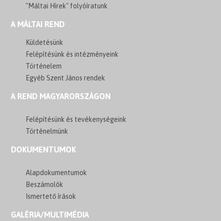
"Máltai Hírek" folyóíratunk
A MÁLTAI REND
Küldetésünk
Felépítésünk és intézményeink
Történelem
Egyéb Szent János rendek
A REND MAGYARORSZÁGON
Felépítésünk és tevékenységeink
Történelmünk
DOKUMENTUMOK
Alapdokumentumok
Beszámolók
Ismertető írások
GALÉRIA/MULTIMÉDIA