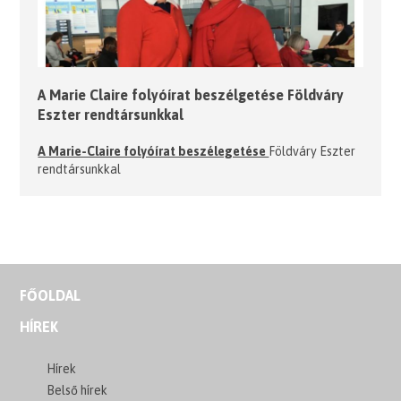
A Marie Claire folyóírat beszélgetése Földváry
Eszter rendtársunkkal
A Marie-Claire folyóírat beszélegetése
Földváry Eszter
rendtársunkkal
FŐOLDAL
HÍREK
Hírek
Belső hírek