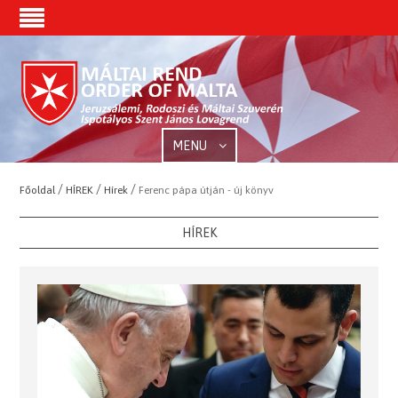
MENU
/
/
/
Főoldal
HÍREK
Hírek
Ferenc pápa útján - új könyv
HÍREK