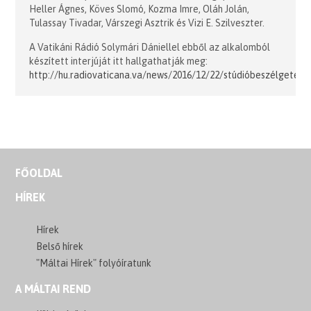
Heller Ágnes, Köves Slomó, Kozma Imre, Oláh Jolán,
Tulassay Tivadar, Várszegi Asztrik és Vizi E. Szilveszter.
A Vatikáni Rádió Solymári Dániellel ebből az alkalomból
készített interjúját itt hallgathatják meg:
http://hu.radiovaticana.va/news/2016/12/22/stúdióbeszélgetés
FŐOLDAL
HÍREK
Hírek
Belső hírek
"Máltai Hírek" folyóíratunk
A MÁLTAI REND