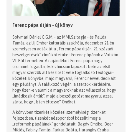
Ferenc pápa útján - új könyv
Solymári Dániel C.G.M. - az MMLSz tagja - és Pallós
Tamás, az Új Ember kulturális szakírója, december 21-én
személyesen adták át a „Ferenc pápa útján, 21. századi
beszélgetések” című kötetüket Ferenc pápának a Vatikán
VI. Pál termében. Az ajándékot Ferenc pápa nagy
örömmel fogadta, és kíváncsian lapozott bele az első
magyar szerzők ált készített vele foglalkozó teológiai-
közéleti könyvbe, majd magyarul, Ferenc névvel dedikált
egy példányt. A találkozó végén, a szerzők kérdésére,
hogy üzen-e valamit a magyaroknak azt válaszolta, hogy
,,imádkozik értük”, majd a beszélgetést magyarul azzal
zárta, hogy ,,Isten éltesse” Önöket.
A könyvben tizenkét közéleti személyiség, tizenkét
fejezetben, tizenkét nézőpontból közelíti meg a
,,reformok pápájának" gondolatait: Bagdy Emőke, Beer
Miklós, Fabiny Tamás, Farkas Beáta, Haranghy Csaba,