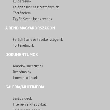
Küldetésünk
Felépítésünk és intézményeink
Történelem
Egyéb Szent János rendek
A REND MAGYARORSZÁGON
Felépítésünk és tevékenységeink
Történelmünk
DOKUMENTUMOK
Alapdokumentumok
Beszámolók
Ismertető írások
GALÉRIA/MULTIMÉDIA
Saját videók
Interjúk rendtagokkal