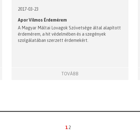
2017-03-23
Apor Vilmos Érdemérem
A Magyar Máltai Lovagok Szövetsége által alapított
érdemérem, a hit védelmében és a szegények
szolgálatában szerzett érdemekért.
TOVÁBB
1
2