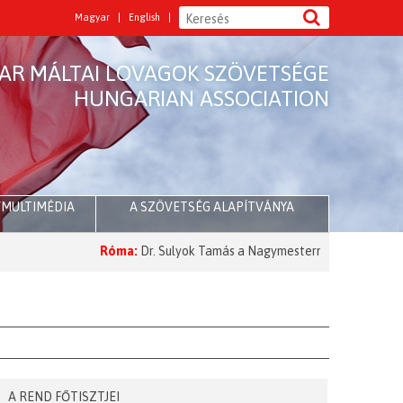
Magyar
English
AR MÁLTAI LOVAGOK SZÖVETSÉGE
HUNGARIAN ASSOCIATION
/MULTIMÉDIA
A SZÖVETSÉG ALAPÍTVÁNYA
Róma:
Dr. Sulyok Tamás a Nagymesternél
2026 Nagyböjt:
A Nagym
A REND FŐTISZTJEI