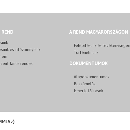
I REND
A REND MAGYARORSZÁGON
sünk
Felépítésünk és tevékenységei
ésünk és intézményeink
Történelmünk
elem
DOKUMENTUMOK
zent János rendek
Alapdokumentumok
Beszámolók
Ismertető írások
(MMLSz)