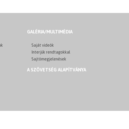
GALÉRIA/MULTIMÉDIA
nk
Saját videók
Interjúk rendtagokkal
Sajtómegjelenések
A SZÖVETSÉG ALAPÍTVÁNYA