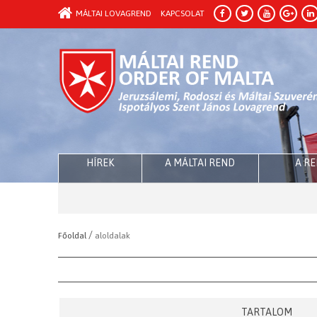
MÁLTAI LOVAGREND
KAPCSOLAT
HÍREK
A MÁLTAI REND
A R
/
Főoldal
aloldalak
TARTALOM