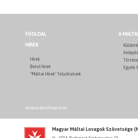
FŐOLDAL
A MÁLTA
HÍREK
Küldeté
Felépít
Hírek
Történ
Belső hírek
Egyéb S
"Máltai Hírek" folyóíratunk
www.orderofmalta.int
Magyar Máltai Lovagok Szövetsége 