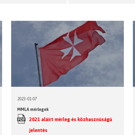
2023-01-07
MMLA mérlegek
2021 aláírt mérleg és közhasznúságú
jelentés