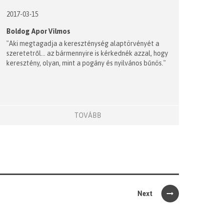
2017-03-15
Boldog Apor Vilmos
"Aki megtagadja a kereszténység alaptörvényét a
szeretetről... az bármennyire is kérkednék azzal, hogy
keresztény, olyan, mint a pogány és nyilvános bűnös."
TOVÁBB
Next