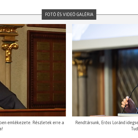
FOTÓ ÉS VIDEÓ GALÉRIA
ben emlékezete. Részletek erre a
Rendtársunk, Erőss Loránd idegs
a!
Tud