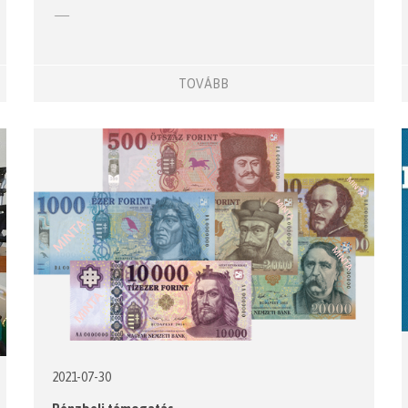
2022 aláírt mérleg és közhasznúságú
jelentés
TOVÁBB
2023 aláírt mérleg és közhasznúságú
jelentés
2024 költségvetés
2024 aláírt mérleg és közhasznúságú
jelentés
2021-07-30