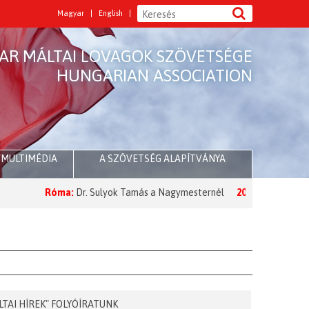
Magyar
English
AR MÁLTAI LOVAGOK SZÖVETSÉGE
HUNGARIAN ASSOCIATION
/MULTIMÉDIA
A SZÖVETSÉG ALAPÍTVÁNYA
:
Dr. Sulyok Tamás a Nagymesternél
2026 Nagyböjt:
A Nagymester üz
LTAI HÍREK" FOLYÓÍRATUNK