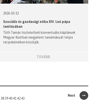
2026-03-13
Szociális és gazdasági etika XIV. Leó pápa
tanításában
Tóth Tamás tiszteletbeli konventuális káplánunk
Magyar Kurírban megjelent tanulmányát teljes
terjedelmében közöljük.
TOVÁBB
Next
38
39
40
41
42
43