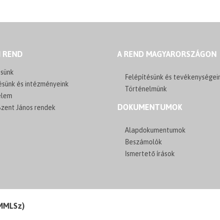
I REND
A REND MAGYARORSZÁGON
sünk
Felépítésünk és tevékenységei
ésünk és intézményeink
Történelmünk
elem
DOKUMENTUMOK
zent János rendek
Alapdokumentumok
Beszámolók
Ismertető írások
(MMLSz)