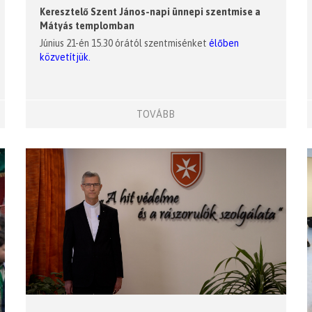
Keresztelő Szent János-napi ünnepi szentmise a
Mátyás templomban
Június 21-én 15.30 órától szentmisénket
élőben
közvetítjük.
TOVÁBB