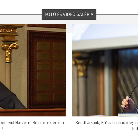
FOTÓ ÉS VIDEÓ GALÉRIA
ben emlékezete. Részletek erre a
Rendtársunk, Erőss Loránd idegs
a!
Tud