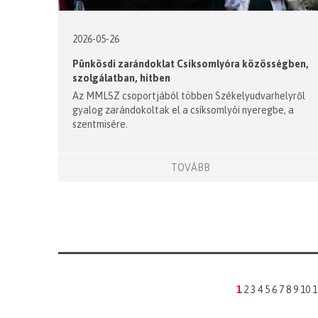
2026-05-26
Pünkösdi zarándoklat Csíksomlyóra közösségben,
szolgálatban, hitben
Az MMLSZ csoportjából többen Székelyudvarhelyről
gyalog zarándokoltak el a csíksomlyói nyeregbe, a
szentmisére.
TOVÁBB
1
2
3
4
5
6
7
8
9
10
1