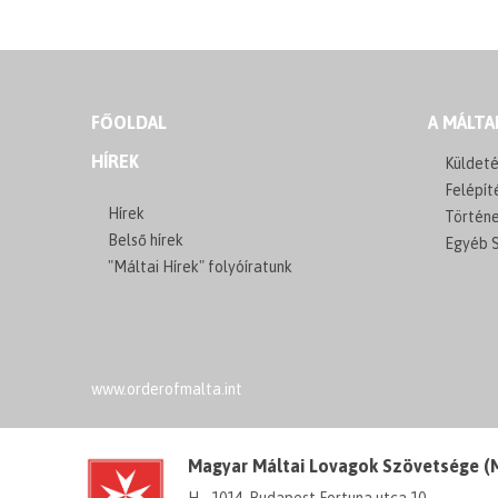
FŐOLDAL
A MÁLTA
HÍREK
Küldeté
Felépít
Hírek
Történ
Belső hírek
Egyéb S
"Máltai Hírek" folyóíratunk
www.orderofmalta.int
Magyar Máltai Lovagok Szövetsége 