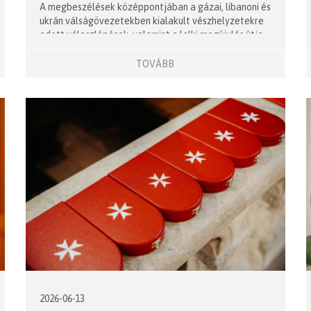
A megbeszélések középpontjában a gázai, libanoni és
ukrán válságövezetekben kialakult vészhelyzetekre
adott válaszlépések, valamint a lelki megújulás útja
állt
TOVÁBB
2026-06-13