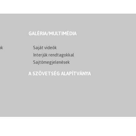
GALÉRIA/MULTIMÉDIA
nk
Saját videók
Interjúk rendtagokkal
Sajtómegjelenések
A SZÖVETSÉG ALAPÍTVÁNYA