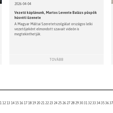
2026-04-04
Vezető káplánunk, Martos Levente Balázs püspök
húsvéti üzenete
A Magyar Máltai Szeretetszolgálat országos lelki
vezetőjeként elmondott szavait videón is
megtekinthetjük.
TOVÁBB
1
12
13
14
15
16
17
18
19
20
21
22
23
24
25
26
27
28
29
30
31
32
33
34
35
36
37