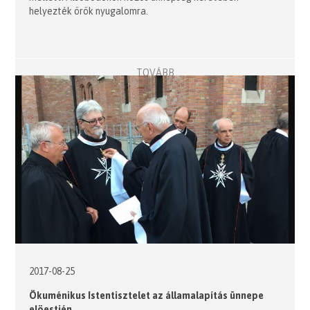
helyezték örök nyugalomra.
TOVÁBB
2017-08-25
Ökuménikus Istentisztelet az államalapítás ünnepe
elöestjén