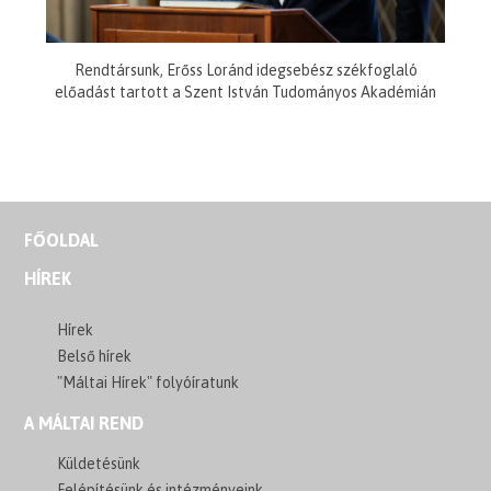
Rendtársunk, Erőss Loránd idegsebész székfoglaló
előadást tartott a Szent István Tudományos Akadémián
FŐOLDAL
HÍREK
Hírek
Belső hírek
"Máltai Hírek" folyóíratunk
A MÁLTAI REND
Küldetésünk
Felépítésünk és intézményeink