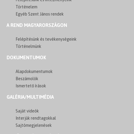
Történelem
Egyéb Szent János rendek
A REND MAGYARORSZÁGON
Felépítésünk és tevékenységeink
Történelmünk
DOKUMENTUMOK
Alapdokumentumok
Beszámolók
Ismertető írások
GALÉRIA/MULTIMÉDIA
Saját videók
Interjúk rendtagokkal
Sajtómegjelenések