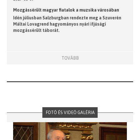
Mozgássérült magyar fiatalok a muzsika városában
Idén júliusban Salzburgban rendezte meg a Szuverén
Máltai Lovagrend hagyományos nyári ifjúsági
mozgássérült táborát.
TOVÁBB
FOTÓ ÉS VIDEÓ GALÉRIA