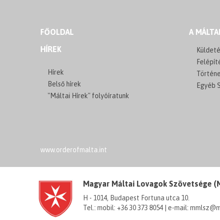
FŐOLDAL
A MÁLTA
HÍREK
Küldeté
Felépít
Hírek
Történ
Belső hírek
Egyéb S
"Máltai Hírek" folyóíratunk
www.orderofmalta.int
Magyar Máltai Lovagok Szövetsége 
H - 1014, Budapest Fortuna utca 10.
Tel.: mobil: +36 30 373 8054 | e-mail: mmlsz@