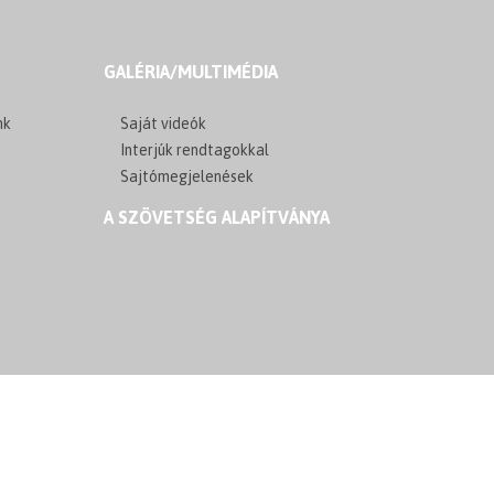
GALÉRIA/MULTIMÉDIA
nk
Saját videók
Interjúk rendtagokkal
Sajtómegjelenések
A SZÖVETSÉG ALAPÍTVÁNYA