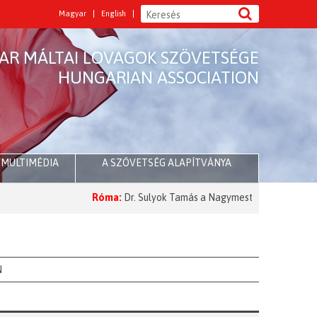
Magyar
English
AR MÁLTAI LOVAGOK SZÖVETSÉGE
HUNGARIAN ASSOCIATION
/MULTIMÉDIA
A SZÖVETSÉG ALAPÍTVÁNYA
Róma:
Dr. Sulyok Tamás a Nagymesternél
2026 Nagyböjt:
N