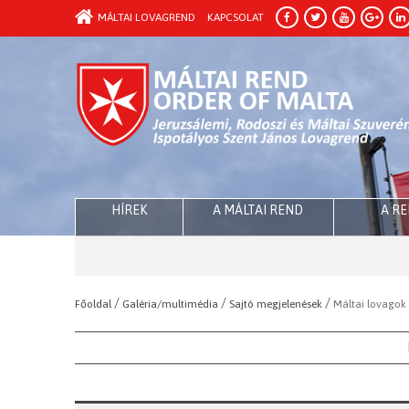
MÁLTAI LOVAGREND
KAPCSOLAT
HÍREK
A MÁLTAI REND
A R
/
/
/
Főoldal
Galéria/multimédia
Sajtó megjelenések
Máltai lovagok