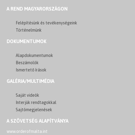
A REND MAGYARORSZÁGON
Felépítésünk és tevékenységeink
Történelmünk
DOKUMENTUMOK
Alapdokumentumok
Beszámolók
Ismertető írások
GALÉRIA/MULTIMÉDIA
Saját videók
Interjúk rendtagokkal
Sajtómegjelenések
A SZÖVETSÉG ALAPÍTVÁNYA
www.orderofmalta.int