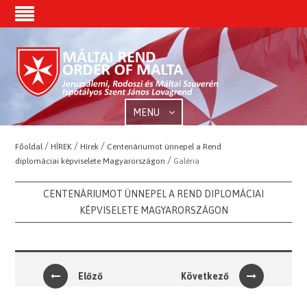
MENU
/
/
/
Főoldal
HÍREK
Hírek
Centenáriumot ünnepel a Rend
/
diplomáciai képviselete Magyarországon
Galéria
CENTENÁRIUMOT ÜNNEPEL A REND DIPLOMÁCIAI
KÉPVISELETE MAGYARORSZÁGON
Előző
Következő