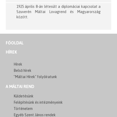
1925 április 8-án létesült a diplomáciai kapcsolat a
Szuverén Máltai Lovagrend és Magyarország
között.
FŐOLDAL
HÍREK
Hírek
Belső hírek
"Máltai Hírek" folyóíratunk
A MÁLTAI REND
Küldetésünk
Felépítésünk és intézményeink
Történelem
Egyéb Szent János rendek