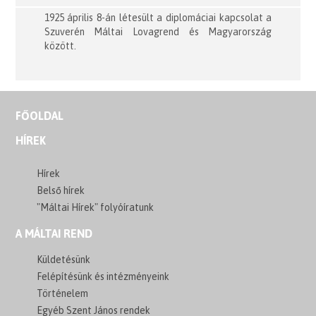
1925 április 8-án létesült a diplomáciai kapcsolat a
Szuverén Máltai Lovagrend és Magyarország
között.
FŐOLDAL
HÍREK
Hírek
Belső hírek
"Máltai Hírek" folyóíratunk
A MÁLTAI REND
Küldetésünk
Felépítésünk és intézményeink
Történelem
Egyéb Szent János rendek