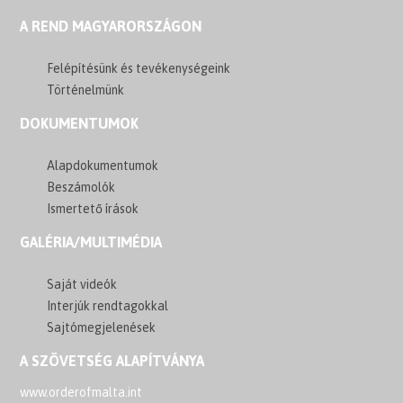
A REND MAGYARORSZÁGON
Felépítésünk és tevékenységeink
Történelmünk
DOKUMENTUMOK
Alapdokumentumok
Beszámolók
Ismertető írások
GALÉRIA/MULTIMÉDIA
Saját videók
Interjúk rendtagokkal
Sajtómegjelenések
A SZÖVETSÉG ALAPÍTVÁNYA
www.orderofmalta.int