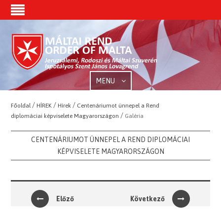
MENU
/
/
/
Főoldal
HÍREK
Hírek
Centenáriumot ünnepel a Rend
/
diplomáciai képviselete Magyarországon
Galéria
CENTENÁRIUMOT ÜNNEPEL A REND DIPLOMÁCIAI
KÉPVISELETE MAGYARORSZÁGON
Előző
Következő