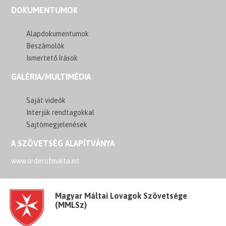
DOKUMENTUMOK
Alapdokumentumok
Beszámolók
Ismertető írások
GALÉRIA/MULTIMÉDIA
Saját videók
Interjúk rendtagokkal
Sajtómegjelenések
A SZÖVETSÉG ALAPÍTVÁNYA
www.orderofmalta.int
Magyar Máltai Lovagok Szövetsége
(MMLSz)