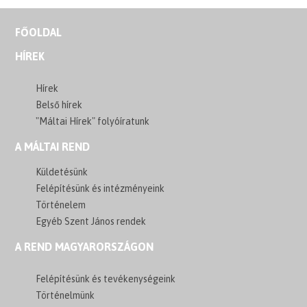
FŐOLDAL
HÍREK
Hírek
Belső hírek
"Máltai Hírek" folyóíratunk
A MÁLTAI REND
Küldetésünk
Felépítésünk és intézményeink
Történelem
Egyéb Szent János rendek
A REND MAGYARORSZÁGON
Felépítésünk és tevékenységeink
Történelmünk