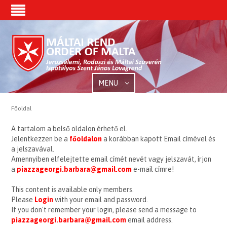
MENU
Főoldal
A tartalom a belső oldalon érhető el.
Jelentkezzen be a
főoldalon
a korábban kapott Email címével és
a jelszavával.
Amennyiben elfelejtette email címét nevét vagy jelszavát, írjon
a
piazzageorgi.barbara@gmail.com
e-mail címre!
This content is available only members.
Please
Login
with your email and password.
If you don't remember your login, please send a message to
piazzageorgi.barbara@gmail.com
email address.