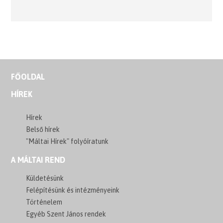
FŐOLDAL
HÍREK
Hírek
Belső hírek
"Máltai Hírek" folyóíratunk
A MÁLTAI REND
Küldetésünk
Felépítésünk és intézményeink
Történelem
Egyéb Szent János rendek