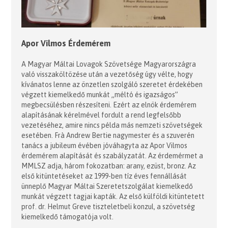
Apor Vilmos Érdemérem
A Magyar Máltai Lovagok Szövetsége Magyarországra
való visszaköltözése után a vezetőség úgy vélte, hogy
kívánatos lenne az önzetlen szolgáló szeretet érdekében
végzett kiemelkedő munkát „méltó és igazságos”
megbecsülésben részesíteni. Ezért az elnök érdemérem
alapításának kérelmével fordult a rend legfelsőbb
vezetéséhez, amire nincs példa más nemzeti szövetségek
esetében. Frà Andrew Bertie nagymester és a szuverén
tanács a jubileum évében jóváhagyta az Apor Vilmos
érdemérem alapítását és szabályzatát. Az érdemérmet a
MMLSZ adja, három fokozatban: arany, ezüst, bronz. Az
első kitüntetéseket az 1999-ben tíz éves fennállását
ünneplő Magyar Máltai Szeretetszolgálat kiemelkedő
munkát végzett tagjai kapták. Az első külföldi kitüntetett
prof. dr. Helmut Greve tiszteletbeli konzul, a szövetség
kiemelkedő támogatója volt.