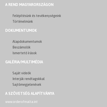
A REND MAGYARORSZÁGON
Felépítésünk és tevékenységeink
Történelmünk
DOKUMENTUMOK
Alapdokumentumok
Beszámolók
Ismertető írások
GALÉRIA/MULTIMÉDIA
Saját videók
Interjúk rendtagokkal
Sajtómegjelenések
A SZÖVETSÉG ALAPÍTVÁNYA
www.orderofmalta.int