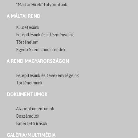
"Máltai Hírek" folyóíratunk
A MÁLTAI REND
Küldetésünk
Felépítésünk és intézményeink
Történelem
Egyéb Szent János rendek
A REND MAGYARORSZÁGON
Felépítésünk és tevékenységeink
Történelmünk
DOKUMENTUMOK
Alapdokumentumok
Beszámolók
Ismertető írások
GALÉRIA/MULTIMÉDIA