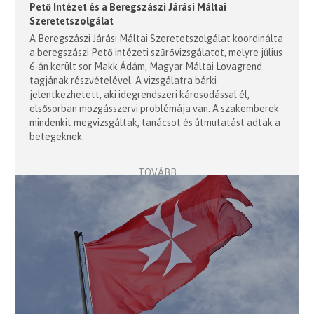
Pető Intézet és a Beregszászi Járási Máltai
Szeretetszolgálat
A Beregszászi Járási Máltai Szeretetszolgálat koordinálta
a beregszászi Pető intézeti szűrővizsgálatot, melyre július
6-án került sor Makk Ádám, Magyar Máltai Lovagrend
tagjának részvételével. A vizsgálatra bárki
jelentkezhetett, aki idegrendszeri károsodással él,
elsősorban mozgásszervi problémája van. A szakemberek
mindenkit megvizsgáltak, tanácsot és útmutatást adtak a
betegeknek.
TOVÁBB