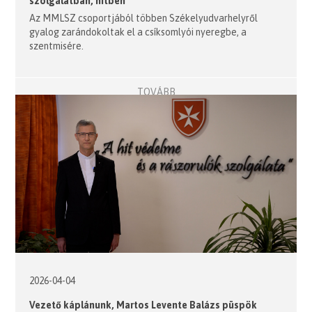
szolgálatban, hitben
Az MMLSZ csoportjából többen Székelyudvarhelyről
gyalog zarándokoltak el a csíksomlyói nyeregbe, a
szentmisére.
TOVÁBB
2026-04-04
Vezető káplánunk, Martos Levente Balázs püspök