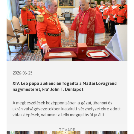
2026-06-25
XIV. Leó pápa audiencián fogadta a Máltai Lovagrend
nagymesterét, Fra’ John T. Dunlapot
A megbeszélések középpontjában a gázai, libanoni és
ukrán válságövezetekben kialakult vészhelyzetekre adott
válaszlépések, valamint a lelki megújulás útja állt
TOVÁBB