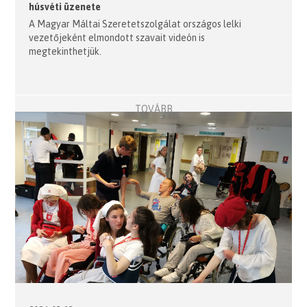
húsvéti üzenete
A Magyar Máltai Szeretetszolgálat országos lelki
vezetőjeként elmondott szavait videón is
megtekinthetjük.
TOVÁBB