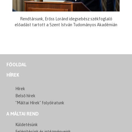
Rendtársunk, Erőss Loránd idegsebész székfoglaló
előadást tartott a Szent István Tudományos Akadémián
FŐOLDAL
HÍREK
Hírek
Belső hírek
"Máltai Hírek" folyóíratunk
A MÁLTAI REND
Küldetésünk
Felépítésünk és intézményeink