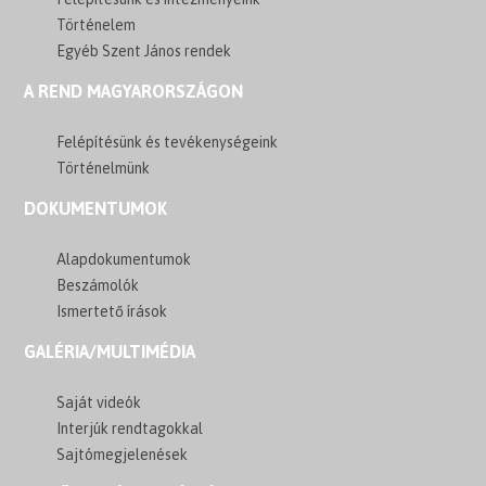
Történelem
Egyéb Szent János rendek
A REND MAGYARORSZÁGON
Felépítésünk és tevékenységeink
Történelmünk
DOKUMENTUMOK
Alapdokumentumok
Beszámolók
Ismertető írások
GALÉRIA/MULTIMÉDIA
Saját videók
Interjúk rendtagokkal
Sajtómegjelenések