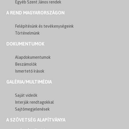
Egyéb Szent János rendek
A REND MAGYARORSZÁGON
Felépítésünk és tevékenységeink
Történelmünk
DOKUMENTUMOK
Alapdokumentumok
Beszámolók
Ismertető írások
GALÉRIA/MULTIMÉDIA
Saját videók
Interjúk rendtagokkal
Sajtómegjelenések
A SZÖVETSÉG ALAPÍTVÁNYA