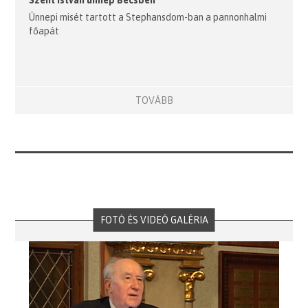
Szent István ünnep Bécsben
Ünnepi misét tartott a Stephansdom-ban a pannonhalmi
főapát
TOVÁBB
FOTÓ ÉS VIDEÓ GALÉRIA