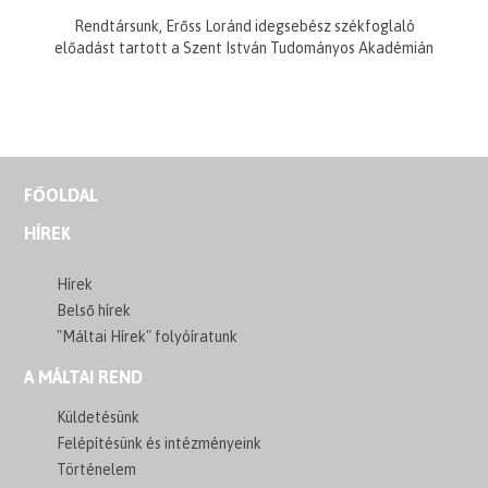
Rendtársunk, Erőss Loránd idegsebész székfoglaló
előadást tartott a Szent István Tudományos Akadémián
FŐOLDAL
HÍREK
Hírek
Belső hírek
"Máltai Hírek" folyóíratunk
A MÁLTAI REND
Küldetésünk
Felépítésünk és intézményeink
Történelem