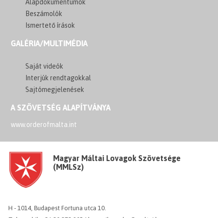
Alapdokumentumok
Beszámolók
Ismertető írások
GALÉRIA/MULTIMÉDIA
Saját videók
Interjúk rendtagokkal
Sajtómegjelenések
A SZÖVETSÉG ALAPÍTVÁNYA
www.orderofmalta.int
Magyar Máltai Lovagok Szövetsége
(MMLSz)
H - 1014, Budapest Fortuna utca 10.