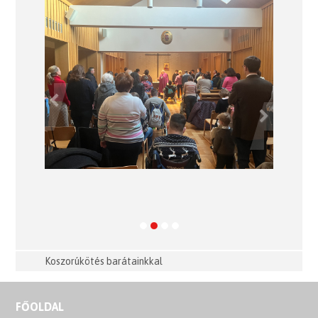
Previous
Next
Koszorúkötés barátainkkal
FŐOLDAL