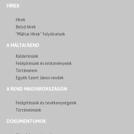
HÍREK
Hírek
Belső hírek
"Máltai Hírek" folyóíratunk
A MÁLTAI REND
Küldetésünk
Felépítésünk és intézményeink
Történelem
Egyéb Szent János rendek
A REND MAGYARORSZÁGON
Felépítésünk és tevékenységeink
Történelmünk
DOKUMENTUMOK